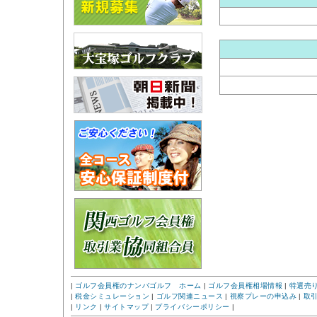
|
ゴルフ会員権のナンバゴルフ ホーム
|
ゴルフ会員権相場情報
|
特選売
|
税金シミュレーション
|
ゴルフ関連ニュース
|
視察プレーの申込み
|
取
|
リンク
|
サイトマップ
|
プライバシーポリシー
|