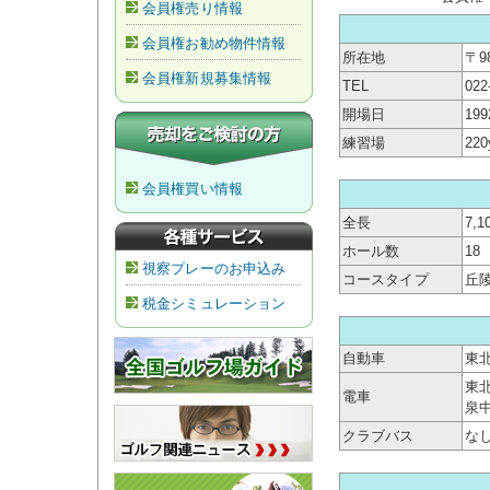
会員権売り情報
会員権お勧め物件情報
所在地
〒9
会員権新規募集情報
TEL
022
開場日
19
練習場
22
会員権買い情報
全長
7,1
ホール数
18
視察プレーのお申込み
コースタイプ
丘
税金シミュレーション
自動車
東北
東
電車
泉中
クラブバス
な