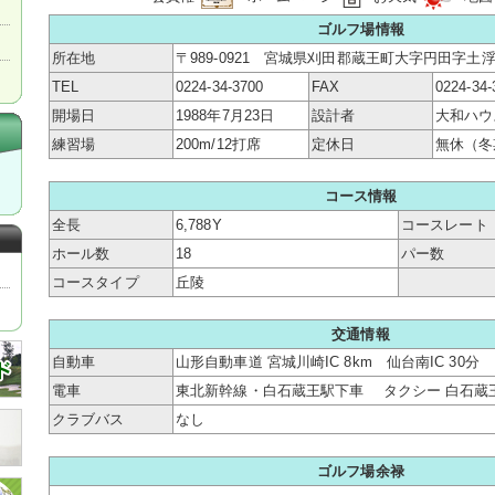
ゴルフ場情報
所在地
〒989-0921 宮城県刈田郡蔵王町大字円田字土浮山
TEL
0224-34-3700
FAX
0224-34-
開場日
1988年7月23日
設計者
大和ハウ
練習場
200m/12打席
定休日
無休（冬
コース情報
全長
6,788Y
コースレート
ホール数
18
パー数
コースタイプ
丘陵
交通情報
自動車
山形自動車道 宮城川崎IC 8km 仙台南IC 30分
電車
東北新幹線・白石蔵王駅下車 タクシー 白石蔵王駅
クラブバス
なし
ゴルフ場余禄