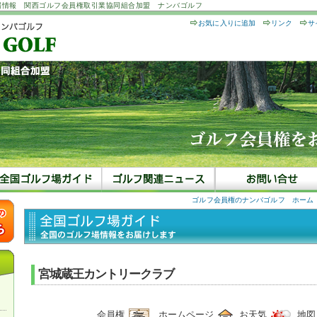
場情報 関西ゴルフ会員権取引業協同組合加盟 ナンバゴルフ
お気に入りに追加
リンク
サ
ゴルフ会員権のナンバゴルフ ホーム
宮城蔵王カントリークラブ
会員権
ホームページ
お天気
地