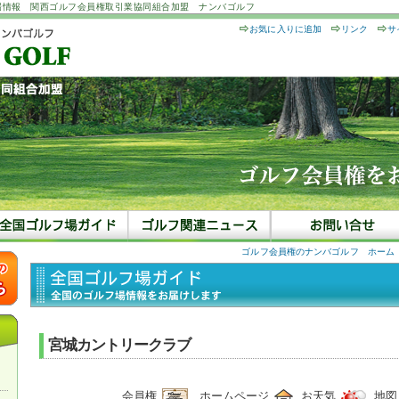
場情報 関西ゴルフ会員権取引業協同組合加盟 ナンバゴルフ
お気に入りに追加
リンク
サ
ゴルフ会員権のナンバゴルフ ホーム
宮城カントリークラブ
会員権
ホームページ
お天気
地