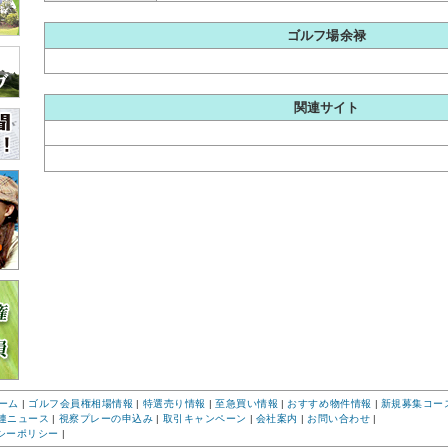
ゴルフ場余禄
関連サイト
ーム
|
ゴルフ会員権相場情報
|
特選売り情報
|
至急買い情報
|
おすすめ物件情報
|
新規募集コー
連ニュース
|
視察プレーの申込み
|
取引キャンペーン
|
会社案内
|
お問い合わせ
|
シーポリシー
|