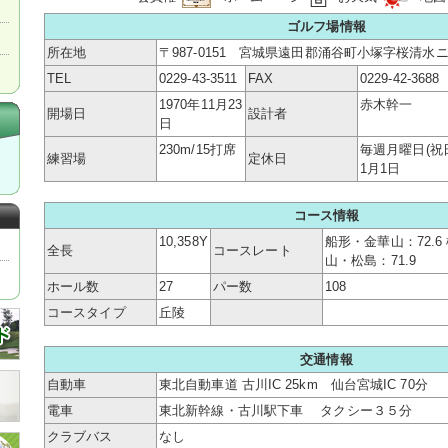
ゴルフ場情報
所在地
〒987-0151 宮城県遠田郡涌谷町小塚字桜清水ニ
TEL
0229-43-3511
FAX
0229-42-3688
1970年11月23
赤木幹一
開場日
設計者
日
230m/15打席
毎週月曜日(祝日
練習場
定休日
1月1日
コース情報
10,358Y
船形・金華山：72.6 
全長
コースレート
山・松島：71.9
ホール数
27
パー数
108
コースタイプ
丘陵
交通情報
自動車
東北自動車道 古川IC 25km 仙台宮城IC 70分
電車
東北新幹線・古川駅下車 タクシー３５分
クラブバス
なし