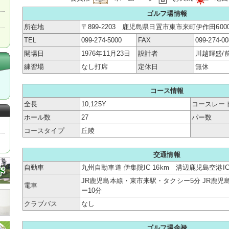
ゴルフ場情報
所在地
〒899-2203 鹿児島県日置市東市来町伊作田600
TEL
099-274-5000
FAX
099-274-0
開場日
1976年11月23日
設計者
川越輝盛/
練習場
なし打席
定休日
無休
コース情報
全長
10,125Y
コースレー
ホール数
27
パー数
コースタイプ
丘陵
交通情報
自動車
九州自動車道 伊集院IC 16km 溝辺鹿児島空港IC
JR鹿児島本線・東市来駅・タクシー5分 JR鹿
電車
ー10分
クラブバス
なし
ゴルフ場余禄