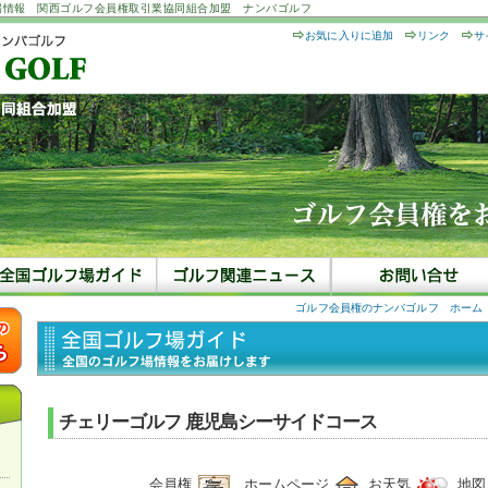
場情報 関西ゴルフ会員権取引業協同組合加盟 ナンバゴルフ
お気に入りに追加
リンク
サ
ゴルフ会員権のナンバゴルフ ホーム
チェリーゴルフ 鹿児島シーサイドコース
会員権
ホームページ
お天気
地