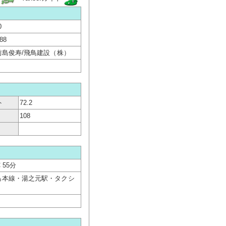
0
088
前島俊寿/飛鳥建設（株）
ト
72.2
108
 55分
児島本線・湯之元駅・タクシ