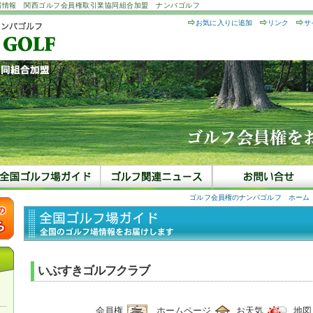
場情報 関西ゴルフ会員権取引業協同組合加盟 ナンバゴルフ
お気に入りに追加
リンク
サ
ゴルフ会員権のナンバゴルフ ホーム
いぶすきゴルフクラブ
会員権
ホームページ
お天気
地