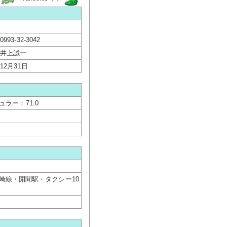
0993-32-3042
井上誠一
12月31日
ュラー：71.0
枕崎線・開聞駅・タクシー10