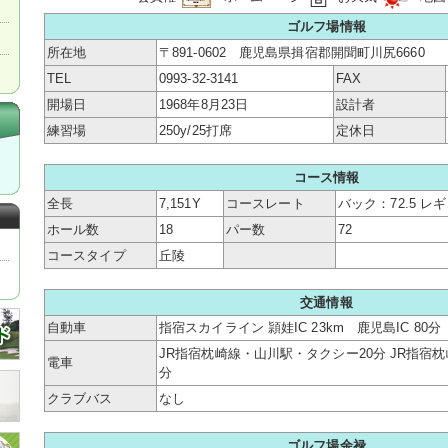
ゴルフ場情報
所在地
〒891-0602 鹿児島県揖宿郡開聞町川尻6660
TEL
0993-32-3141
FAX
開場日
1968年8月23日
設計者
練習場
250y/25打席
定休日
コース情報
全長
7,151Y
コースレート
バック：72.5 レギ
ホール数
18
パー数
72
コースタイプ
丘陵
交通情報
自動車
指宿スカイライン 頴娃IC 23km 鹿児島IC 80分
JR指宿枕崎線・山川駅・タクシー20分 JR指宿
電車
分
クラブバス
なし
ゴルフ場余禄