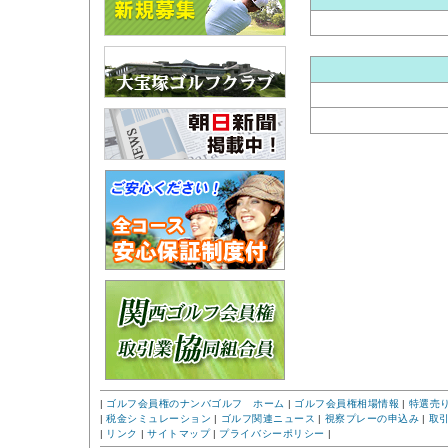
|
ゴルフ会員権のナンバゴルフ ホーム
|
ゴルフ会員権相場情報
|
特選売
|
税金シミュレーション
|
ゴルフ関連ニュース
|
視察プレーの申込み
|
取
|
リンク
|
サイトマップ
|
プライバシーポリシー
|