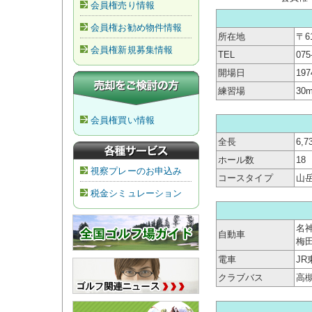
会員権売り情報
会員権お勧め物件情報
所在地
〒6
会員権新規募集情報
TEL
075
開場日
19
練習場
30
会員権買い情報
全長
6,7
ホール数
18
視察プレーのお申込み
コースタイプ
山
税金シミュレーション
名神
自動車
梅田
電車
J
クラブバス
高