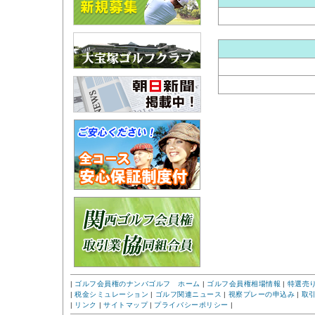
|
ゴルフ会員権のナンバゴルフ ホーム
|
ゴルフ会員権相場情報
|
特選売
|
税金シミュレーション
|
ゴルフ関連ニュース
|
視察プレーの申込み
|
取
|
リンク
|
サイトマップ
|
プライバシーポリシー
|