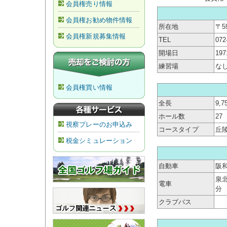
会員権売り情報
会員権お勧め物件情報
所在地
〒5
会員権新規募集情報
TEL
072
開場日
19
練習場
な
会員権買い情報
全長
9,7
ホール数
27
視察プレーのお申込み
コースタイプ
丘
税金シミュレーション
自動車
阪和
泉
電車
分
クラブバス