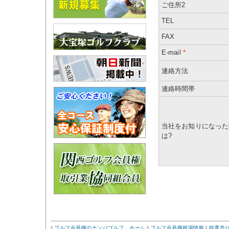
ご住所2
TEL
FAX
E-mail
*
連絡方法
連絡時間帯
当社をお知りになった
は?
|
ゴルフ会員権のナンバゴルフ ホーム
|
ゴルフ会員権相場情報
|
特選売