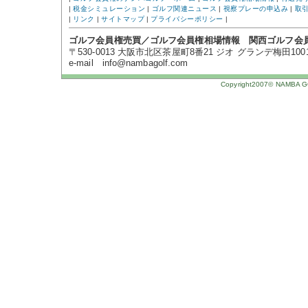
|
税金シミュレーション
|
ゴルフ関連ニュース
|
視察プレーの申込み
|
取
|
リンク
|
サイトマップ
|
プライバシーポリシー
|
ゴルフ会員権売買／ゴルフ会員権相場情報 関西ゴルフ会
〒530-0013 大阪市北区茶屋町8番21 ジオ グランデ梅田1001号 TE
e-mail info@nambagolf.com
Copyright2007© NAMBA GOL