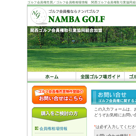
ゴルフ会員権売買／ゴルフ会員権相場情報 関西ゴルフ会員権取引業協同組
この入力フォームは、
どうぞお気軽にお問い
*
は必ず入力してくださ
会員権相場情報
お問い合わせ種別
*