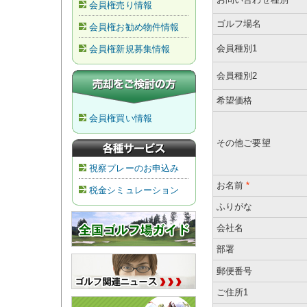
会員権売り情報
ゴルフ場名
会員権お勧め物件情報
会員種別1
会員権新規募集情報
会員種別2
希望価格
会員権買い情報
その他ご要望
視察プレーのお申込み
お名前
*
税金シミュレーション
ふりがな
会社名
部署
郵便番号
ご住所1