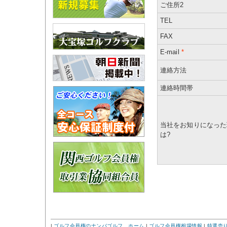
ご住所2
TEL
FAX
E-mail
*
連絡方法
連絡時間帯
当社をお知りになった
は?
|
ゴルフ会員権のナンバゴルフ ホーム
|
ゴルフ会員権相場情報
|
特選売