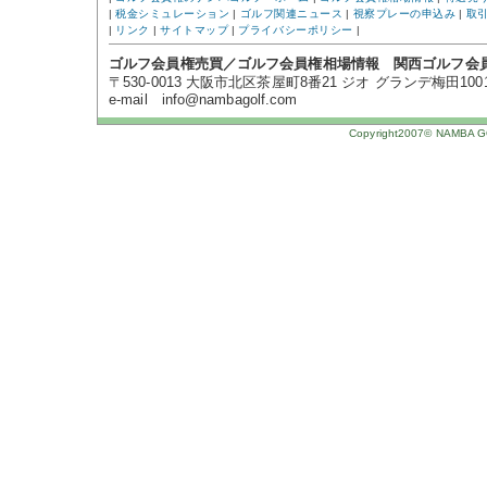
|
税金シミュレーション
|
ゴルフ関連ニュース
|
視察プレーの申込み
|
取
|
リンク
|
サイトマップ
|
プライバシーポリシー
|
ゴルフ会員権売買／ゴルフ会員権相場情報 関西ゴルフ会
〒530-0013 大阪市北区茶屋町8番21 ジオ グランデ梅田1001号 TE
e-mail info@nambagolf.com
Copyright2007© NAMBA GOL