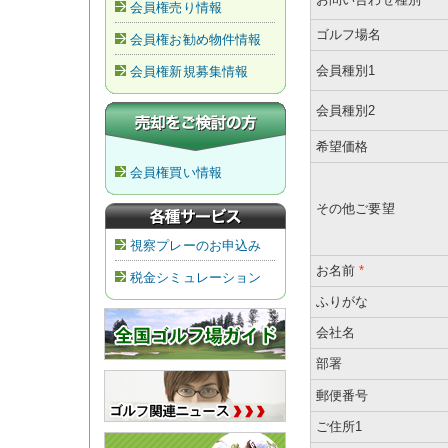
会員権売り情報
ゴルフ場名
会員権お勧め物件情報
会員種別1
会員権新規募集情報
会員種別2
希望価格
会員権買い情報
その他ご要望
視察プレーのお申込み
お名前
*
税金シミュレーション
ふりがな
会社名
部署
郵便番号
ご住所1