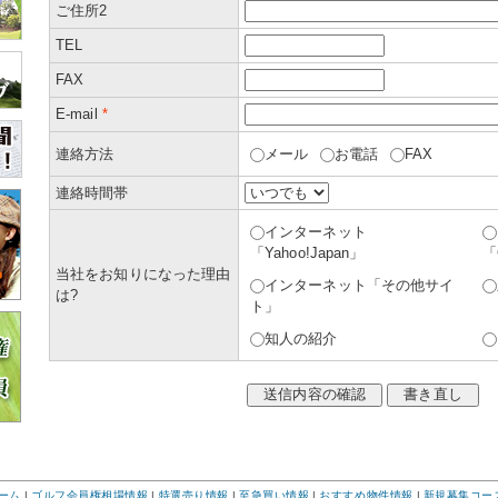
ご住所2
TEL
FAX
E-mail
*
連絡方法
メール
お電話
FAX
連絡時間帯
インターネット
「Yahoo!Japan」
「
当社をお知りになった理由
インターネット「その他サイ
は?
ト」
知人の紹介
ーム
|
ゴルフ会員権相場情報
|
特選売り情報
|
至急買い情報
|
おすすめ物件情報
|
新規募集コー