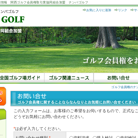
場情報 関西ゴルフ会員権取引業協同組合加盟 ナンバゴルフ
お気に入りに追加
リンク
サ
ゴルフ会員権のナ
この入力フォームは、お客様のご希望をお伺いするもので、正式な
どうぞお気軽にお問い合わせください。
*
は必ず入力してください。
お問い合わせ種別
*
資料請求
購入検討
売却検討