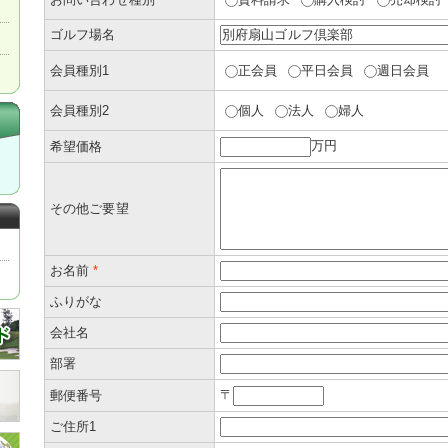
ゴルフ場名
会員種別1
正会員
平日会員
週日会員
会員種別2
個人
法人
婦人
万円
希望価格
その他ご要望
お名前
*
ふりがな
会社名
部署
〒
郵便番号
ご住所1