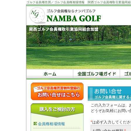
ゴルフ会員権売買／ゴルフ会員権相場情報 関西ゴルフ会員権取引業協同組
この入力フォームは、
どうぞお気軽にお問い
*
は必ず入力してくださ
会員権相場情報
お問い合わせ種別
*