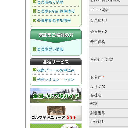
会員権売り情報
ゴルフ場名
会員権お勧め物件情報
会員種別1
会員権新規募集情報
会員種別2
希望価格
会員権買い情報
その他ご要望
視察プレーのお申込み
お名前
*
税金シミュレーション
ふりがな
会社名
部署
郵便番号
ご住所1