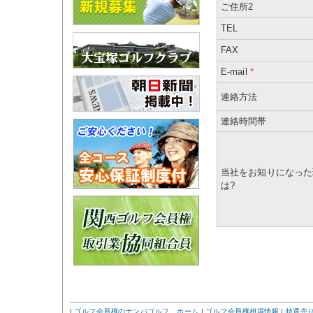
ご住所2
TEL
FAX
E-mail
*
連絡方法
連絡時間帯
当社をお知りになった
は?
|
ゴルフ会員権のナンバゴルフ ホーム
|
ゴルフ会員権相場情報
|
特選売