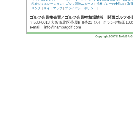
|
税金シミュレーション
|
ゴルフ関連ニュース
|
視察プレーの申込み
|
取
|
リンク
|
サイトマップ
|
プライバシーポリシー
|
ゴルフ会員権売買／ゴルフ会員権相場情報 関西ゴルフ会
〒530-0013 大阪市北区茶屋町8番21 ジオ グランデ梅田1001号 TE
e-mail info@nambagolf.com
Copyright2007© NAMBA GOL