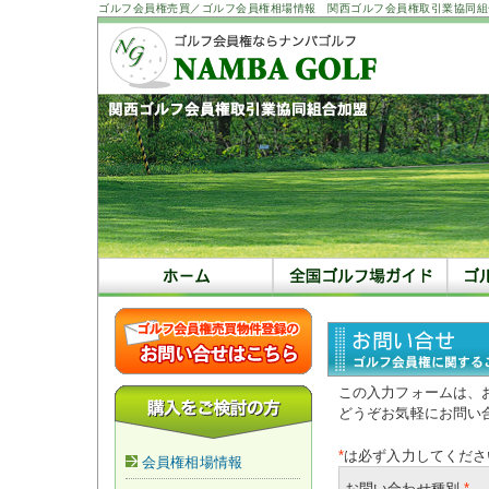
ゴルフ会員権売買／ゴルフ会員権相場情報 関西ゴルフ会員権取引業協同組
この入力フォームは、
どうぞお気軽にお問い
*
は必ず入力してくださ
会員権相場情報
お問い合わせ種別
*