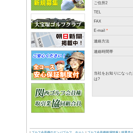
ご住所2
TEL
FAX
E-mail
*
連絡方法
連絡時間帯
当社をお知りになった
は?
|
ゴルフ会員権のナンバゴルフ ホーム
|
ゴルフ会員権相場情報
|
特選売