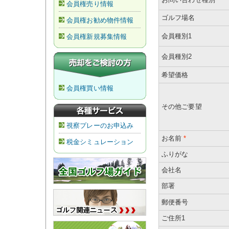
会員権売り情報
ゴルフ場名
会員権お勧め物件情報
会員種別1
会員権新規募集情報
会員種別2
希望価格
会員権買い情報
その他ご要望
視察プレーのお申込み
お名前
*
税金シミュレーション
ふりがな
会社名
部署
郵便番号
ご住所1