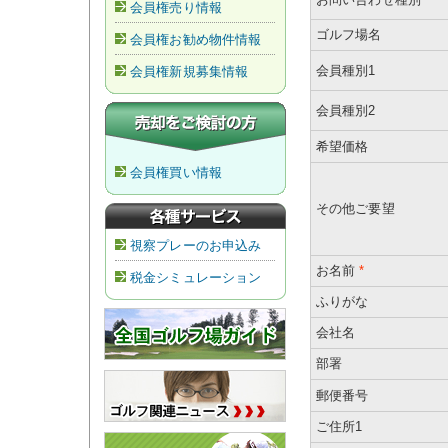
会員権売り情報
ゴルフ場名
会員権お勧め物件情報
会員種別1
会員権新規募集情報
会員種別2
希望価格
会員権買い情報
その他ご要望
視察プレーのお申込み
お名前
*
税金シミュレーション
ふりがな
会社名
部署
郵便番号
ご住所1