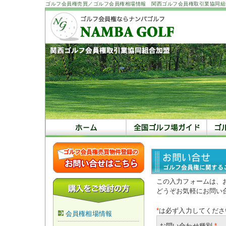
ゴルフ会員権売買／ゴルフ会員権相場情報 関西ゴルフ会員権取引業協同組
この入力フォームは、
どうぞお気軽にお問い
*
は必ず入力してくださ
会員権相場情報
お問い合わせ種別
*