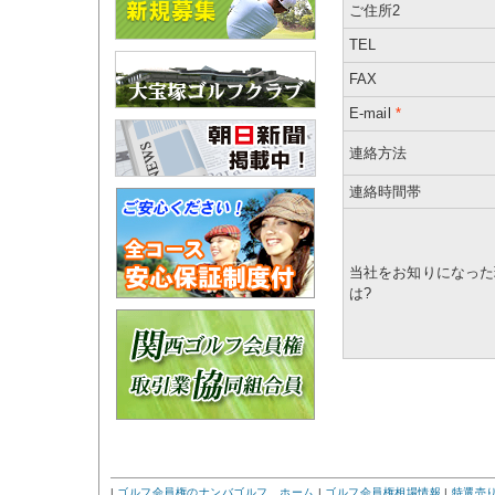
ご住所2
TEL
FAX
E-mail
*
連絡方法
連絡時間帯
当社をお知りになった
は?
|
ゴルフ会員権のナンバゴルフ ホーム
|
ゴルフ会員権相場情報
|
特選売