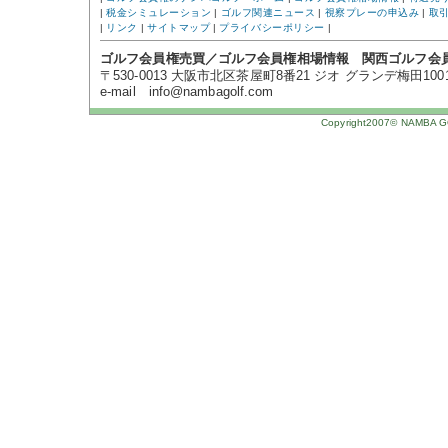
|
税金シミュレーション
|
ゴルフ関連ニュース
|
視察プレーの申込み
|
取
|
リンク
|
サイトマップ
|
プライバシーポリシー
|
ゴルフ会員権売買／ゴルフ会員権相場情報 関西ゴルフ会
〒530-0013 大阪市北区茶屋町8番21 ジオ グランデ梅田1001号 TE
e-mail info@nambagolf.com
Copyright2007© NAMBA GOL