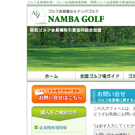
ゴルフ会員権売買／ゴルフ会員権相場情報 関西ゴルフ会員権取引業協同組
この入力フォームは、
どうぞお気軽にお問い
*
は必ず入力してくださ
会員権相場情報
お問い合わせ種別
*