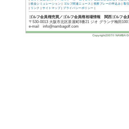
|
税金シミュレーション
|
ゴルフ関連ニュース
|
視察プレーの申込み
|
取
|
リンク
|
サイトマップ
|
プライバシーポリシー
|
ゴルフ会員権売買／ゴルフ会員権相場情報 関西ゴルフ会
〒530-0013 大阪市北区茶屋町8番21 ジオ グランデ梅田1001号 TE
e-mail info@nambagolf.com
Copyright2007© NAMBA GOL