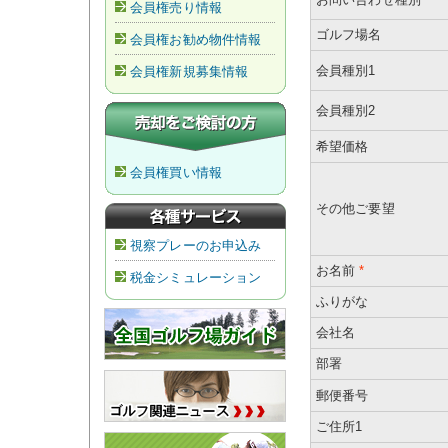
会員権売り情報
ゴルフ場名
会員権お勧め物件情報
会員種別1
会員権新規募集情報
会員種別2
希望価格
会員権買い情報
その他ご要望
視察プレーのお申込み
お名前
*
税金シミュレーション
ふりがな
会社名
部署
郵便番号
ご住所1