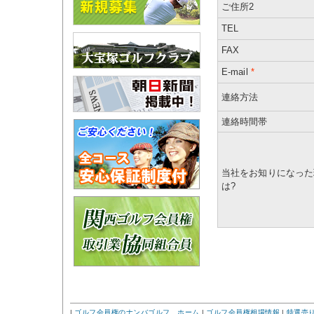
ご住所2
TEL
FAX
E-mail
*
連絡方法
連絡時間帯
当社をお知りになった
は?
|
ゴルフ会員権のナンバゴルフ ホーム
|
ゴルフ会員権相場情報
|
特選売