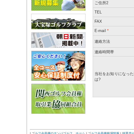
ご住所2
TEL
FAX
E-mail
*
連絡方法
連絡時間帯
当社をお知りになった
は?
|
ゴルフ会員権のナンバゴルフ ホーム
|
ゴルフ会員権相場情報
|
特選売