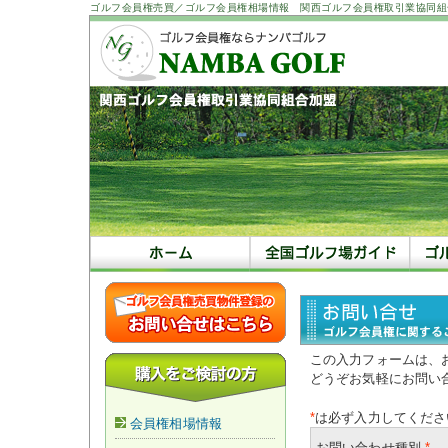
ゴルフ会員権売買／ゴルフ会員権相場情報 関西ゴルフ会員権取引業協同組
この入力フォームは、
どうぞお気軽にお問い
*
は必ず入力してくださ
会員権相場情報
お問い合わせ種別
*