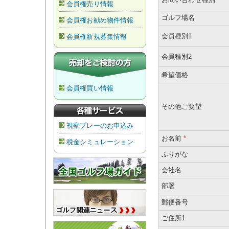
会員権売り情報
ゴルフ場名
会員権お勧め物件情報
会員種別1
会員権新規募集情報
会員種別2
希望価格
会員権買い情報
その他ご要望
視察プレーのお申込み
お名前
*
税金シミュレーション
ふりがな
会社名
部署
郵便番号
ご住所1