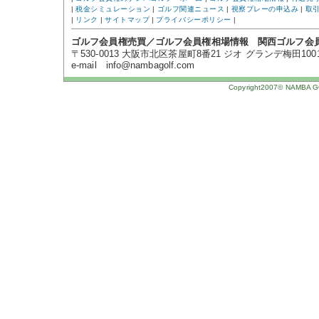
|
税金シミュレーション
|
ゴルフ関連ニュース
|
視察プレーの申込み
|
取
|
リンク
|
サイトマップ
|
プライバシーポリシー
|
ゴルフ会員権売買／ゴルフ会員権相場情報 関西ゴルフ会
〒530-0013 大阪市北区茶屋町8番21 ジオ グランデ梅田1001号 TE
e-mail info@nambagolf.com
Copyright2007© NAMBA GOL