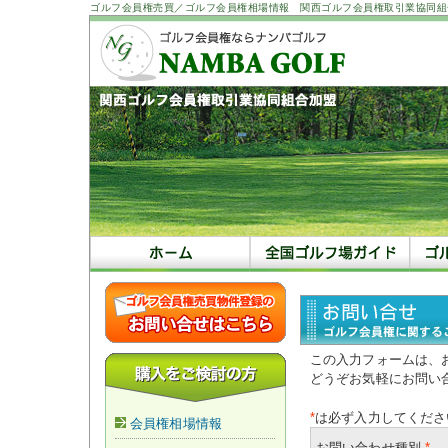
ゴルフ会員権売買／ゴルフ会員権相場情報 関西ゴルフ会員権取引業協同組
この入力フォームは、
どうぞお気軽にお問い
*
は必ず入力してくださ
会員権相場情報
お問い合わせ種別
*