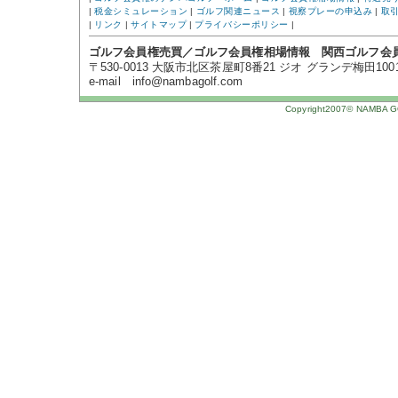
|
税金シミュレーション
|
ゴルフ関連ニュース
|
視察プレーの申込み
|
取
|
リンク
|
サイトマップ
|
プライバシーポリシー
|
ゴルフ会員権売買／ゴルフ会員権相場情報 関西ゴルフ会
〒530-0013 大阪市北区茶屋町8番21 ジオ グランデ梅田1001号 TE
e-mail info@nambagolf.com
Copyright2007© NAMBA GOL