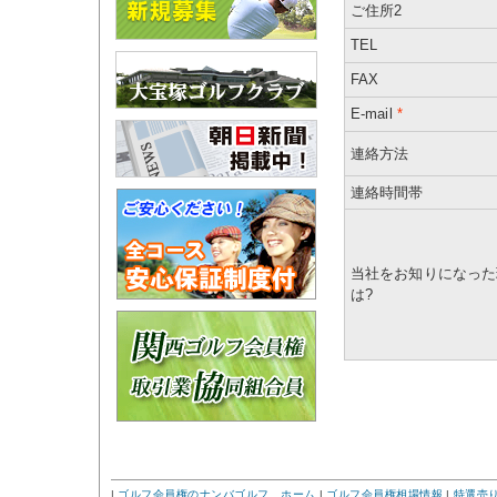
ご住所2
TEL
FAX
E-mail
*
連絡方法
連絡時間帯
当社をお知りになった
は?
|
ゴルフ会員権のナンバゴルフ ホーム
|
ゴルフ会員権相場情報
|
特選売