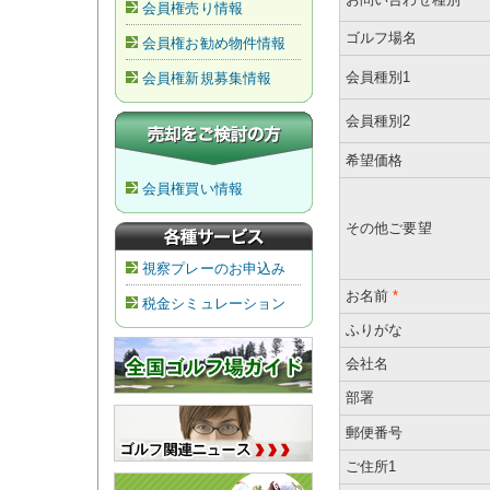
会員権売り情報
ゴルフ場名
会員権お勧め物件情報
会員種別1
会員権新規募集情報
会員種別2
希望価格
会員権買い情報
その他ご要望
視察プレーのお申込み
お名前
*
税金シミュレーション
ふりがな
会社名
部署
郵便番号
ご住所1